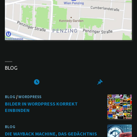
BLOG
BLOG
/
WORDPRESS
BILDER IN WORDPRESS KORREKT
EINBINDEN
BLOG
DIE WAYBACK MACHINE, DAS GEDÄCHTNIS