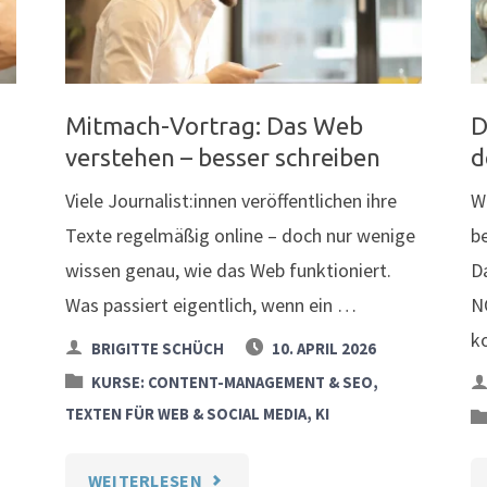
Mitmach-Vortrag: Das Web
D
verstehen – besser schreiben
d
Viele Journalist:innen veröffentlichen ihre
W
Texte regelmäßig online – doch nur wenige
b
wissen genau, wie das Web funktioniert.
D
Was passiert eigentlich, wenn ein …
N
k
BRIGITTE SCHÜCH
10. APRIL 2026
KURSE: CONTENT-MANAGEMENT & SEO,
TEXTEN FÜR WEB & SOCIAL MEDIA, KI
"MITMACH-
WEITERLESEN