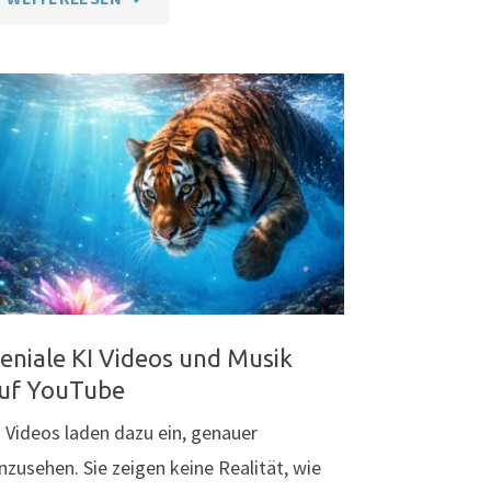
KONFORME
WEBSITE
IN
DER
EU
(2026):
SO
eniale KI Videos und Musik
uf YouTube
GEHT’S"
I Videos laden dazu ein, genauer
nzusehen. Sie zeigen keine Realität, wie