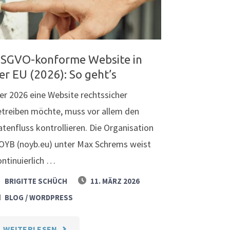
WORLD
WIDE
SGVO-konforme Website in
WEBS"
er EU (2026): So geht’s
er 2026 eine Website rechtssicher
etreiben möchte, muss vor allem den
atenfluss kontrollieren. Die Organisation
OYB (noyb.eu) unter Max Schrems weist
ontinuierlich …
BRIGITTE SCHÜCH
11. MÄRZ 2026
/
BLOG
WORDPRESS
"DSGVO-
WEITERLESEN