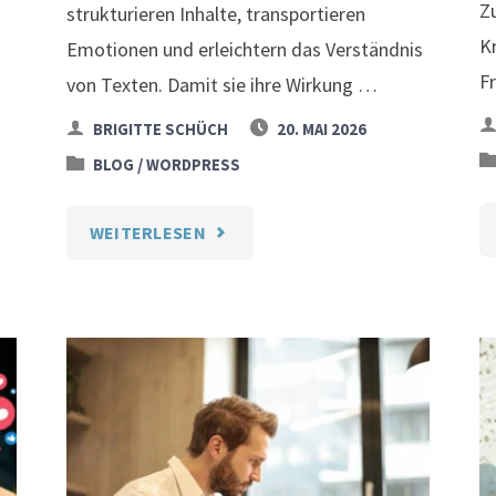
Z
strukturieren Inhalte, transportieren
K
Emotionen und erleichtern das Verständnis
F
von Texten. Damit sie ihre Wirkung …
BRIGITTE SCHÜCH
20. MAI 2026
/
BLOG
WORDPRESS
"BILDER
WEITERLESEN
IN
WORDPRESS
KORREKT
EINBINDEN"