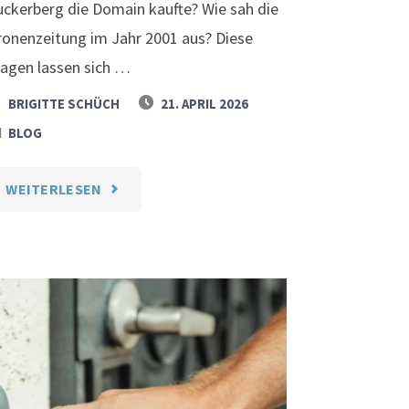
uckerberg die Domain kaufte? Wie sah die
ronenzeitung im Jahr 2001 aus? Diese
ragen lassen sich …
BRIGITTE SCHÜCH
21. APRIL 2026
BLOG
"DIE
WEITERLESEN
WAYBACK
MACHINE,
DAS
GEDÄCHTNIS
DES