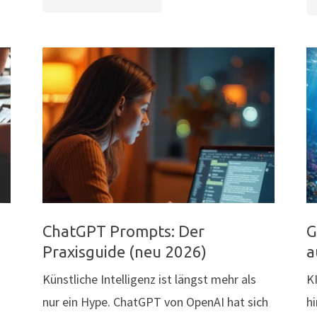
VORTRAG:
DAS
WEB
VERSTEHEN
–
BESSER
SCHREIBEN"
ChatGPT Prompts: Der
G
Praxisguide (neu 2026)
a
Künstliche Intelligenz ist längst mehr als
K
u
nur ein Hype. ChatGPT von OpenAI hat sich
hi