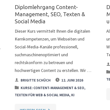
Diplomlehrgang Content-
D
Management, SEO, Texten &
M
Social Media
u
Dieser Kurs vermittelt Ihnen die digitalen
A
Kernkompetenzen, um Webseiten und
u
Social-Media-Kanäle professionell,
Wo
.
suchmaschinenoptimiert und
T
rechtskonform zu betreuen und
hochwertigen Content zu erstellen. Wir …
TE
BRIGITTE SCHÜCH
12. JUNI 2026
KURSE: CONTENT-MANAGEMENT & SEO,
TEXTEN FÜR WEB & SOCIAL MEDIA, KI
"DIPLOMLEHRGANG
WEITERLESEN