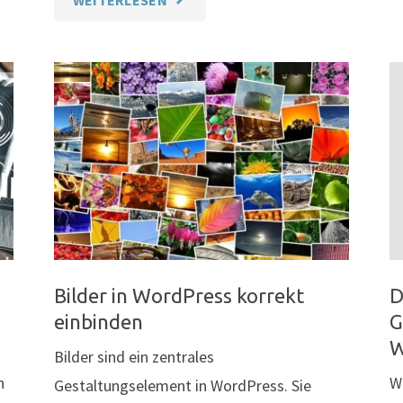
CONTENT-
MANAGEMENT,
SEO,
TEXTEN
&
SOCIAL
MEDIA"
Bilder in WordPress korrekt
D
einbinden
G
W
Bilder sind ein zentrales
n
W
Gestaltungselement in WordPress. Sie