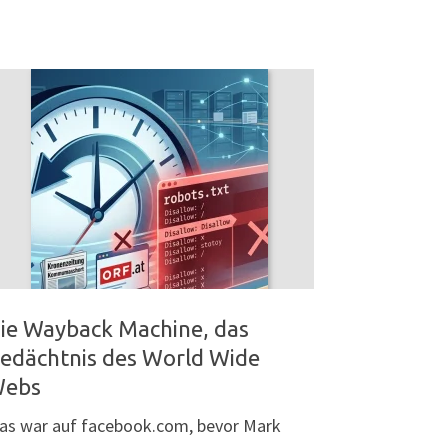
MANAGEMENT
&
SEO,
INKL.
KI
UND
GOOGLE"
ie Wayback Machine, das
edächtnis des World Wide
ebs
as war auf facebook.com, bevor Mark