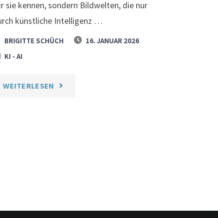
ir sie kennen, sondern Bildwelten, die nur
urch künstliche Intelligenz …
BRIGITTE SCHÜCH
16. JANUAR 2026
KI - AI
"GENIALE
WEITERLESEN
KI
VIDEOS
UND
MUSIK
AUF
YOUTUBE"