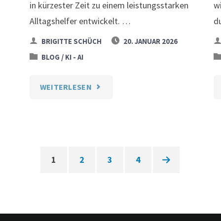
in kürzester Zeit zu einem leistungsstarken
w
Alltagshelfer entwickelt. …
d
BRIGITTE SCHÜCH
20. JANUAR 2026
/
BLOG
KI - AI
"CHATGPT
WEITERLESEN
PROMPTS:
DER
PRAXISGUIDE
1
2
3
4
Seitennummerierung
(NEU
2026)"
der