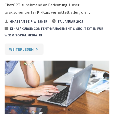
ChatGPT zunehmend an Bedeutung. Unser
praxisorientierter KI-Kurs vermittelt allen, die …
GHASSAN SEIF-WIESNER
17. JANUAR 2025
/
KI - AI
KURSE: CONTENT-MANAGEMENT & SEO, TEXTEN FÜR
WEB & SOCIAL MEDIA, KI
"CHATGPT
WEITERLESEN
&
KI
LEHRGANG:
EFFIZIENZ
STEIGERN
IM