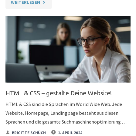
"DIPLOMLEHRGANG
WEITERLESEN
TEXTEN
&
CONTENT-
MARKETING
FÜR
WEBSITES,
KI
HTML & CSS – gestalte Deine Website!
UND
HTML & CSS sind die Sprachen im World Wide Web. Jede
SOCIAL
Website, Homepage, Landingpage besteht aus diesen
Sprachen und die gesamte Suchmaschinenoptimierung …
MEDIA"
BRIGITTE SCHÜCH
1. APRIL 2024