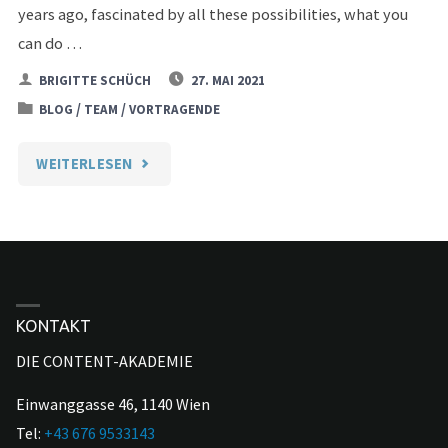
years ago, fascinated by all these possibilities, what you
can do …
BRIGITTE SCHÜCH
27. MAI 2021
/
/
BLOG
TEAM
VORTRAGENDE
"LEHRGANGSLEITERIN"
WEITERLESEN
KONTAKT
DIE CONTENT-AKADEMIE
Einwanggasse 46, 1140 Wien
Tel:
+43 676 9533143